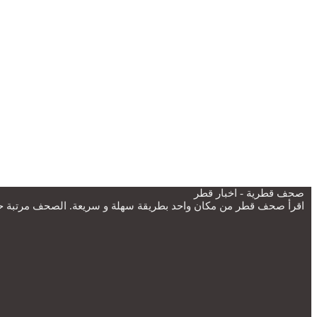
صحف قطرية - اخبار قطر
اقرأ صحف قطر من مكان واحد بطريقة سهلة و سريعة. الصحف مرتبة حسب 