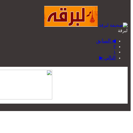
لبرقة
◀ السابق
٢
١
التالي ▶