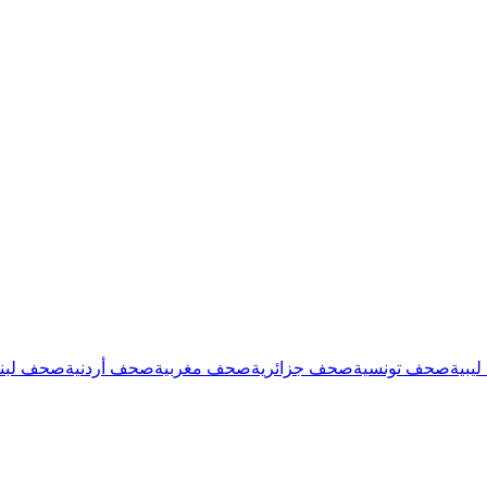
يبية
صحف تونسية
صحف جزائرية
صحف مغربية
صحف أردنية
صحف لبنا