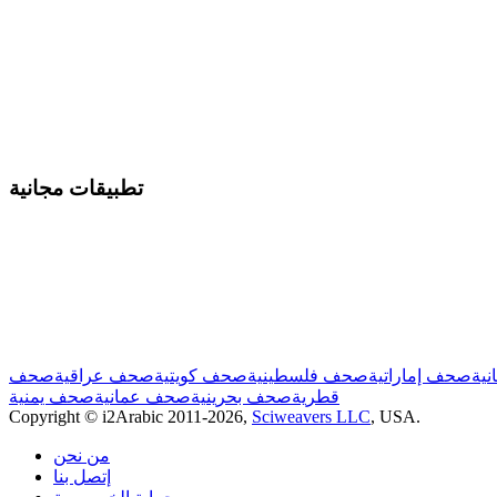
تطبيقات مجانية
نية
صحف إماراتية
صحف فلسطينية
صحف كويتية
صحف عراقية
صحف
قطرية
صحف بحرينية
صحف عمانية
صحف يمنية
Copyright © i2Arabic 2011-2026,
Sciweavers LLC
, USA.
من نحن
إتصل بنا