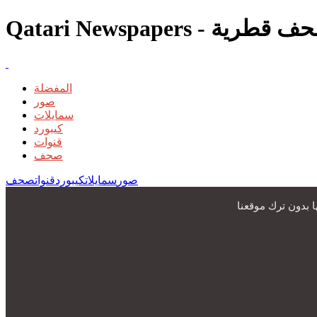
المفضلة
صور
سمايلات
كيبورد
قنوات
صحف
صور
سمايلات
كيبورد
قنوات
صحف
 بدون ترك موقعنا