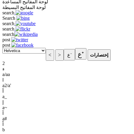
لوحة المفاتيح المساعدة
لوحة المفاتيح البسيطة
search
Search
search
search
search
post
post
2
ء
a/aa
ا
a2/a'
أ
a_
إ
a~
آ
a#
اً
b