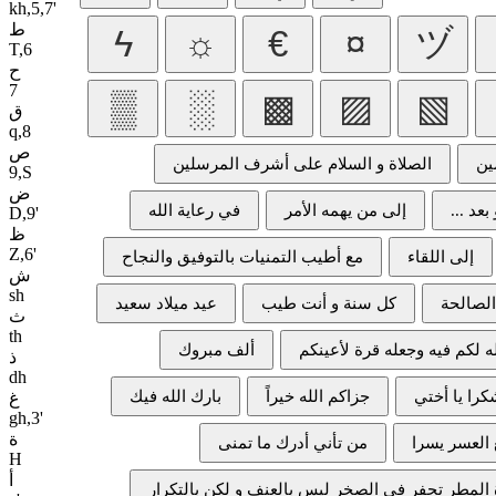
kh,5,7'
ط
T,6
ح
7
ق
q,8
ص
9,S
ض
D,9'
ظ
Z,6'
ش
sh
ث
th
ذ
dh
غ
gh,3'
ة
H
أ