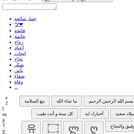
جمل شائعة
ツ
❤
فاتحة
خاتمة
زواج
أعياد
إنجاب
نجاح
شكر
يأس
شفاء
وفاة
...
ء
2
ا
aa
ع
3
خ