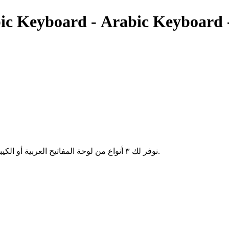
Arabic Keyboard - Arabic Keyboard - Clavie
نوفر لك ٣ أنواع من لوحة المفاتيح العربية أو الكيبورد ( البسيطة - المساعدة - الذكية ) إختار مايناسبك ثم إبدأ في الكتابة.