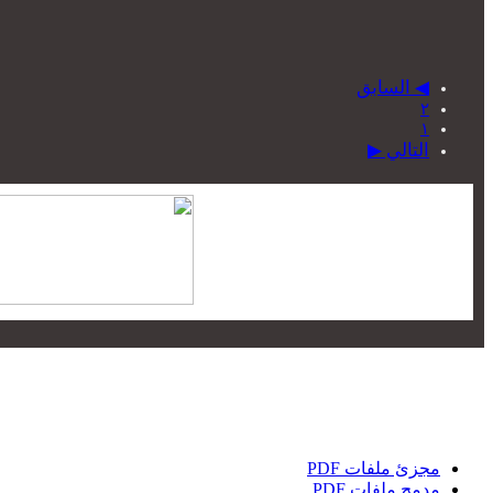
◀ السابق
٢
١
التالي ▶
مجزئ ملفات PDF
مدمج ملفات PDF