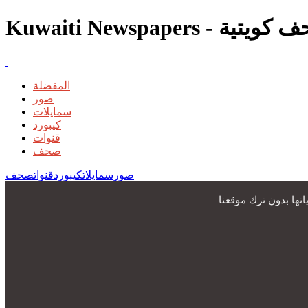
المفضلة
صور
سمايلات
كيبورد
قنوات
صحف
صور
سمايلات
كيبورد
قنوات
صحف
ها بدون ترك موقعنا