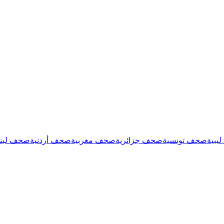
يبية
صحف تونسية
صحف جزائرية
صحف مغربية
صحف أردنية
صحف لبنا