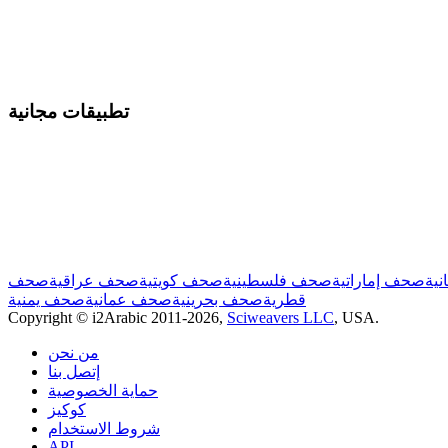
تطبيقات مجانية
نية
صحف إماراتية
صحف فلسطينية
صحف كويتية
صحف عراقية
صحف
قطرية
صحف بحرينية
صحف عمانية
صحف يمنية
Copyright © i2Arabic 2011-2026,
Sciweavers LLC
, USA.
من نحن
إتصل بنا
حماية الخصوصية
كوكيز
شروط الاستخدام
API